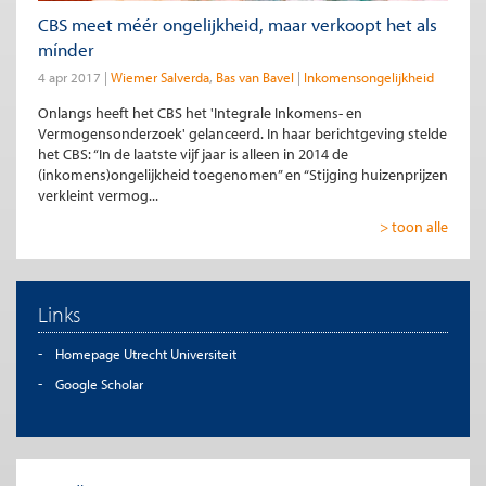
CBS meet méér ongelijkheid, maar verkoopt het als
mínder
4 apr 2017
Wiemer Salverda
Bas van Bavel
Inkomensongelijkheid
Onlangs heeft het CBS het 'Integrale Inkomens- en
Vermogensonderzoek' gelanceerd. In haar berichtgeving stelde
het CBS: “In de laatste vijf jaar is alleen in 2014 de
(inkomens)ongelijkheid toegenomen” en “Stijging huizenprijzen
verkleint vermog...
> toon alle
Links
Homepage Utrecht Universiteit
Google Scholar