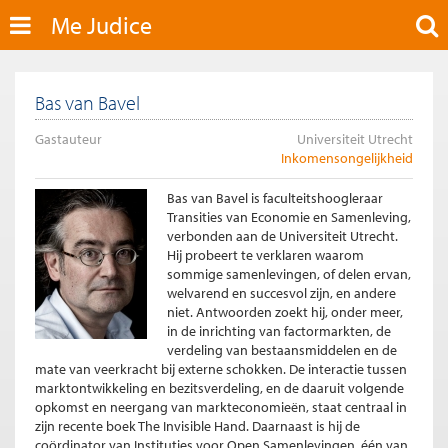
Me Judice
Bas van Bavel
Gastauteur
Universiteit Utrecht
Inkomensongelijkheid
Bas van Bavel is faculteitshoogleraar
Transities van Economie en Samenleving,
verbonden aan de Universiteit Utrecht.
Hij probeert te verklaren waarom
sommige samenlevingen, of delen ervan,
welvarend en succesvol zijn, en andere
niet. Antwoorden zoekt hij, onder meer,
in de inrichting van factormarkten, de
verdeling van bestaansmiddelen en de
mate van veerkracht bij externe schokken. De interactie tussen
marktontwikkeling en bezitsverdeling, en de daaruit volgende
opkomst en neergang van markteconomieën, staat centraal in
zijn recente boek The Invisible Hand. Daarnaast is hij de
coördinator van Instituties voor Open Samenlevingen, één van