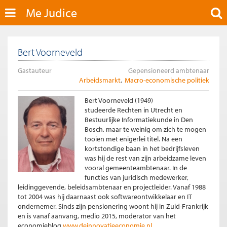
Me Judice
Bert Voorneveld
Gastauteur
Gepensioneerd ambtenaar
Arbeidsmarkt
Macro-economische politiek
Bert Voorneveld (1949)
studeerde Rechten in Utrecht en
Bestuurlijke Informatiekunde in Den
Bosch, maar te weinig om zich te mogen
tooien met enigerlei titel. Na een
kortstondige baan in het bedrijfsleven
was hij de rest van zijn arbeidzame leven
vooral gemeenteambtenaar. In de
functies van juridisch medewerker,
leidinggevende, beleidsambtenaar en projectleider. Vanaf 1988
tot 2004 was hij daarnaast ook softwareontwikkelaar en IT
ondernemer. Sinds zijn pensionering woont hij in Zuid-Frankrijk
en is vanaf aanvang, medio 2015, moderator van het
economieblog
www.deinnovatieeconomie.nl