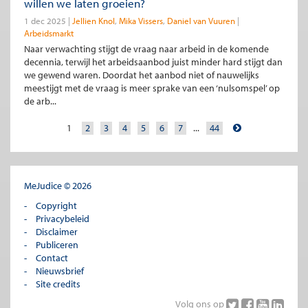
willen we laten groeien?
1 dec 2025
Jellien Knol
Mika Vissers
Daniel van Vuuren
Arbeidsmarkt
Naar verwachting stijgt de vraag naar arbeid in de komende
decennia, terwijl het arbeidsaanbod juist minder hard stijgt dan
we gewend waren. Doordat het aanbod niet of nauwelijks
meestijgt met de vraag is meer sprake van een ‘nulsomspel’ op
de arb...
1
2
3
4
5
6
7
...
44
MeJudice © 2026
Copyright
Privacybeleid
Disclaimer
Publiceren
Contact
Nieuwsbrief
Site credits
Volg ons op