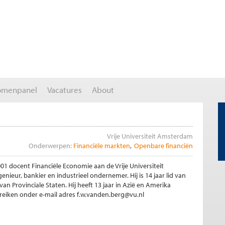
omenpanel
Vacatures
About
Vrije Universiteit Amsterdam
Onderwerpen:
Financiële markten
Openbare financiën
001 docent Financiële Economie aan de Vrije Universiteit
ieur, bankier en industrieel ondernemer. Hij is 14 jaar lid van
 Provinciale Staten. Hij heeft 13 jaar in Azië en Amerika
ereiken onder e-mail adres f.w.vanden.berg@vu.nl