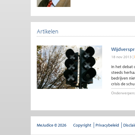
Artikelen
Wijdverspr
18 nov 2013
In het debat 
steeds herha
bedrijven ni
crisis de schul
Onderwerpen:
MeJudice © 2026
Copyright
Privacybeleid
Discla