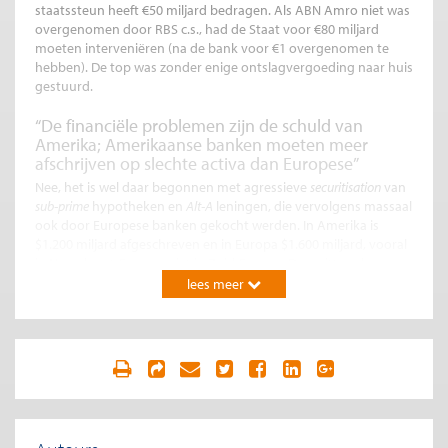
staatssteun heeft €50 miljard bedragen. Als ABN Amro niet was
overgenomen door RBS c.s., had de Staat voor €80 miljard
moeten interveniëren (na de bank voor €1 overgenomen te
hebben). De top was zonder enige ontslagvergoeding naar huis
gestuurd.
“De financiële problemen zijn de schuld van
Amerika; Amerikaanse banken moeten meer
afschrijven op slechte activa dan Europese”
Nee, het is wel daar begonnen met agressieve
securitisation
van
sub-prime
hypotheken en
Alt-A
leningen, die vervolgens massaal
ook door Europese banken gekocht werden. In Amerika is
$1.200 miljard afgeschreven en in Europa $1.600 miljard, vooral
in Noordwest-Europa, niet in Zuid-Europa. Daar zitten de
verliezen in de ingestorte onroerend goed markt. Amerikaanse
lees meer
banken hebben al schoon schip gemaakt. Europese bankiers
hebben blindelings de
credit ratings
van Standard & Poors en
Moody’s aangenomen: duidelijk een belangenconflict, maar
bankiers moeten zelf oordelen over kredietwaardigheid.
“Het is de schuld van ex-president Bush en de
Federal Reserve”
Nee, onder ex-president Clinton is juist het programma