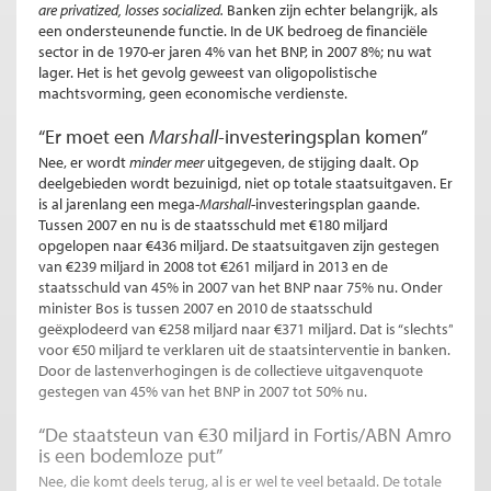
are privatized, losses socialized.
Banken zijn echter belangrijk, als
een ondersteunende functie. In de UK bedroeg de financiële
sector in de 1970-er jaren 4% van het BNP, in 2007 8%; nu wat
lager. Het is het gevolg geweest van oligopolistische
machtsvorming, geen economische verdienste.
“Er moet een
Marshall-
investeringsplan komen”
Nee, er wordt
minder meer
uitgegeven, de stijging daalt. Op
deelgebieden wordt bezuinigd, niet op totale staatsuitgaven. Er
is al jarenlang een mega-
Marshall
-investeringsplan gaande.
Tussen 2007 en nu is de staatsschuld met €180 miljard
opgelopen naar €436 miljard. De staatsuitgaven zijn gestegen
van €239 miljard in 2008 tot €261 miljard in 2013 en de
staatsschuld van 45% in 2007 van het BNP naar 75% nu. Onder
minister Bos is tussen 2007 en 2010 de staatsschuld
geëxplodeerd van €258 miljard naar €371 miljard. Dat is “slechts”
voor €50 miljard te verklaren uit de staatsinterventie in banken.
Door de lastenverhogingen is de collectieve uitgavenquote
gestegen van 45% van het BNP in 2007 tot 50% nu.
“De staatsteun van €30 miljard in Fortis/ABN Amro
is een bodemloze put”
Nee, die komt deels terug, al is er wel te veel betaald. De totale