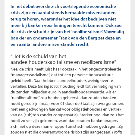
In het debat over de zich voortslepende economische
crisis zijn een aantal steeds herhaalde misverstanden
terug te horen, waaronder het idee dat bedrijven niet
meer bij banken voor leningen terecht kunnen. Ook zou
de crisis de schuld zijn van het 'neoliberalisme'. Voormalig
bankier en ondernemer Frank van den Berg zet deze en
een aantal andere misverstanden recht.
“Het is de schuld van het
aandeelhouderskapitalisme en neoliberalisme”
Nee, de crisis heeft juist haar oorzaak in het ongecontroleerde
“managerssocialisme”, dat tot een perverse bonuscultuur
geleid heeft. Daar hebben aandeelhouders weinig over te
vertellen. Deze
too big to fail
houding leidt tot vernietiging van
duizenden miljarden euro in aandeelhouderswaarde. Als er
“neoliberalisme” zou hebben geheerst, dan zouden banken
nooit gered zijn (maar voor €1 door de Staat zijn overgenomen,
met een gedwongen
hair cut
voor obligatiehouders en vertrek
van de (sub)top zonder compensatie). Sterker nog, dan zou het
nooit zo ver zijn gekomen, want dan zouden bankmanagers
zich niet op deze manier opportunistisch hebben gedragen. Zij
zouden niet die onverantwoorde risico’s zijn aangegaan.
Profits