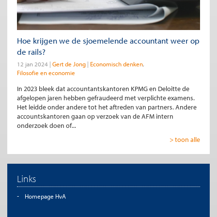
Hoe krijgen we de sjoemelende accountant weer op
de rails?
12 jan 2024
Gert de Jong
Economisch denken
Filosofie en economie
In 2023 bleek dat accountantskantoren KPMG en Deloitte de
afgelopen jaren hebben gefraudeerd met verplichte examens.
Het leidde onder andere tot het aftreden van partners. Andere
accountskantoren gaan op verzoek van de AFM intern
onderzoek doen of...
> toon alle
Links
Homepage HvA