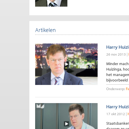
Artikelen
Harry Huiz
26 nov 2013
Minder macht 
Huizinga, hoo
het managem
bijvoorbeeld 
Onderwerp:
F
Harry Huiz
17 okt 2012
Staatsbanken
daarom zo sn