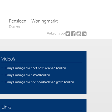
Pensioen
Woningmarkt
Dossiers
Volg ons op
Video’s
Harry Huizinga over het besturen van banken
Harry Huizinga over staatsbanken
Harry Huizinga over de noodzaak van grote banken
Links