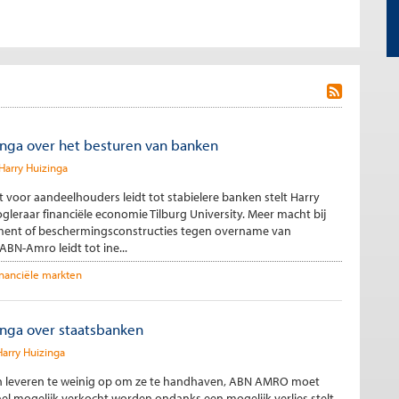
inga over het besturen van banken
Harry Huizinga
voor aandeelhouders leidt tot stabielere banken stelt Harry
gleraar financiële economie Tilburg University. Meer macht bij
ent of beschermingsconstructies tegen overname van
ABN-Amro leidt tot ine...
inanciële markten
inga over staatsbanken
Harry Huizinga
 leveren te weinig op om ze te handhaven, ABN AMRO moet
el mogelijk verkocht worden ondanks een mogelijk verlies stelt