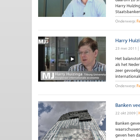
Harry Huizing
Staatsbanken 
Onderwerp:
F
Harry Huiz
23 mei 2011
Het balanstot
als het Nede
zeer gevoelig 
international
Onderwerp:
F
Banken ve
22 okt 2009
Banken geven 
waarschuwen
geven hen da