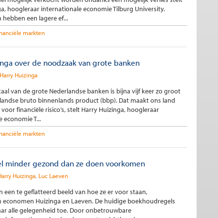
a, hoogleraar internationale economie Tilburg University.
hebben een lagere ef...
inanciële markten
inga over de noodzaak van grote banken
Harry Huizinga
aal van de grote Nederlandse banken is bijna vijf keer zo groot
rlandse bruto binnenlands product (bbp). Dat maakt ons land
voor financiële risico’s, stelt Harry Huizinga, hoogleraar
e economie T...
inanciële markten
el minder gezond dan ze doen voorkomen
Harry Huizinga
Luc Laeven
een te geflatteerd beeld van hoe ze er voor staan,
 economen Huizinga en Laeven. De huidige boekhoudregels
ar alle gelegenheid toe. Door onbetrouwbare