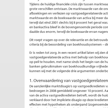
Tijdens de huidige financiële crisis zijn tussen mar
grote verschillen ontstaan. De marktwaarde van de o
afboekingen en verliezen op vastgoedgerelateerde acti
marktwaarde en de boekwaarde van activa bij meer da
terwijl dat eind 2001 slechts bij 8 procent het geval
en bankactiva bleef in de bovengenoemde periode cons
daalde dus enorm, terwijl de boekwaarde ervan nagenoe
Dit roept vragen op over de relevantie en de betrouwb
criteria bij de beoordeling van boekhoudsystemen – die 
Er is reden tot zorg. In een recent artikel laten wij z
vastgoedgerelateerde activa met behulp van boekhoud
op peil te houden, met name sinds het begin van de huid
banken gebruikmaken van boekhoudkundige vrijheden
kunnen wij met de volgende drie argumenten onderb
1. Overwaardering van vastgoedgerelateer
De aanzienlijke marktdisagio’s op vastgoedkredieten v
bedroegen in 2008 gemiddeld ongeveer 10 procent. A
van de activa vastgoedkredieten betreft, wordt de hui
verklaard door het impliciete disagio op deze krediete
effecten met hypotheken als onderpand (zogenoemde m