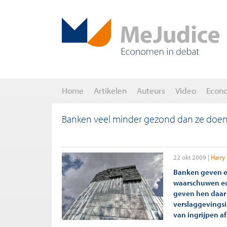
Home
Artikelen
Auteurs
Video
Econ
Banken veel minder gezond dan ze doe
22 okt 2009
Harry
Banken geven ee
waarschuwen ec
geven hen daar 
verslaggevings
van ingrijpen af