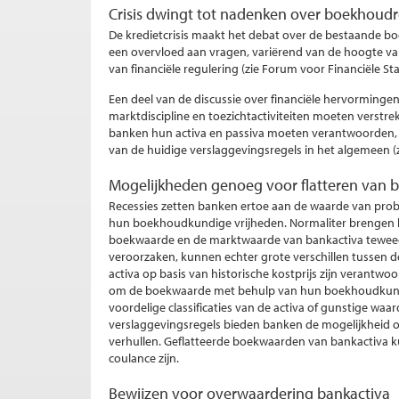
Crisis dwingt tot nadenken over boekhoudr
De kredietcrisis maakt het debat over de bestaande bo
een overvloed aan vragen, variërend van de hoogte v
van financiële regulering (zie Forum voor Financiële Stab
Een deel van de discussie over financiële hervorminge
marktdiscipline en toezichtactiviteiten moeten verstre
banken hun activa en passiva moeten verantwoorden,
van de huidige verslaggevingsregels in het algemeen (z
Mogelijkheden genoeg voor flatteren van 
Recessies zetten banken ertoe aan de waarde van probl
hun boekhoudkundige vrijheden. Normaliter brengen 
boekwaarde en de marktwaarde van bankactiva teweeg. Ti
veroorzaken, kunnen echter grote verschillen tussen 
activa op basis van historische kostprijs zijn verantwo
om de boekwaarde met behulp van hun boekhoudkundig
voordelige classificaties van de activa of gunstige wa
verslaggevingsregels bieden banken de mogelijkheid o
verhullen. Geflatteerde boekwaarden van bankactiva 
coulance zijn.
Bewijzen voor overwaardering bankactiva