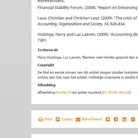
Referenties:
Financial Stability Forum, (2008), “Report on Enhancing M
Laux, Christian and Christian Leuz, (2009), “The crisis o
Accounting, Organizations and Society
, 34, 826-834.
Huizinga, Harry and Luc Laeven, (2009), “Accounting disc
7381.
Te citeren als
Harry Huizinga, Luc Laeven, “Banken veel minder gezond dan 
Copyright
De titel en eerste zinnen van dit artikel mogen zonder toe
online, een link naar het artikel. Volledige overname is slecht
Afbeelding
Afbeelding ‘
Zuidas II
’ van pieter musterd (
CC BY-NC-ND 2.0
).
Print
Linken
Tell-a-Friend