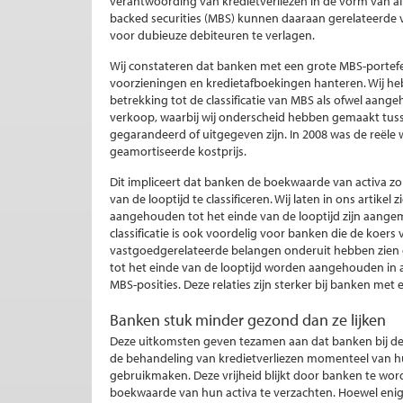
verantwoording van kredietverliezen in de vorm van a
backed securities (MBS) kunnen daaraan gerelateerd
voor dubieuze debiteuren te verlagen.
Wij constateren dat banken met een grote MBS-portefe
voorzieningen en kredietafboekingen hanteren. Wij 
betrekking tot de classificatie van MBS als ofwel aang
verkoop, waarbij wij onderscheid hebben gemaakt tusse
gegarandeerd of uitgegeven zijn. In 2008 was de reël
geamortiseerde kostprijs.
Dit impliceert dat banken de boekwaarde van activa 
van de looptijd te classificeren. Wij laten in ons artik
aangehouden tot het einde van de looptijd zijn aange
classificatie is ook voordelig voor banken die de koer
vastgoedgerelateerde belangen onderuit hebben zien g
tot het einde van de looptijd worden aangehouden in a
MBS-posities. Deze relaties zijn sterker bij banken met
Banken stuk minder gezond dan ze lijken
Deze uitkomsten geven tezamen aan dat banken bij de c
de behandeling van kredietverliezen momenteel van h
gebruikmaken. Deze vrijheid blijkt door banken te word
boekwaarde van hun activa te verzachten. Hoewel enig