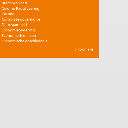
Brede Welvaart
Column Raoul Leering
Corona
Corporate governance
Duurzaamheid
Economieonderwijs
Economisch denken
Economische geschiedenis
Energie
> toon alle
Europese integratie
Filosofie en economie
Financiële markten
Gezondheidszorg
Globalisering
Inkomensongelijkheid
Innovatie
Internationale handel
Jubileumreeks Me Judice
Kunst en cultuur
Landbouw
Macro-economische politiek
Management en organisatie
Marktwerking
Migratie en integratie