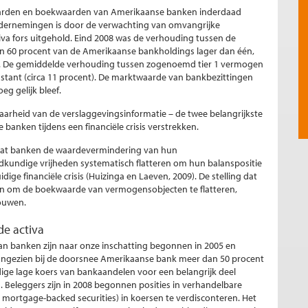
ktwaarden en boekwaarden van Amerikaanse banken inderdaad
ndernemingen is door de verwachting van omvangrijke
va fors uitgehold. Eind 2008 was de verhouding tussen de
n 60 procent van de Amerikaanse bankholdings lager dan één,
 was. De gemiddelde verhouding tussen zogenoemd tier 1 vermogen
tant (circa 11 procent). De marktwaarde van bankbezittingen
g gelijk bleef.
aarheid van de verslaggevingsinformatie – de twee belangrijkste
banken tijdens een financiële crisis verstrekken.
ien dat banken de waardevermindering van hun
kundige vrijheden systematisch flatteren om hun balanspositie
ige financiële crisis (Huizinga en Laeven, 2009). De stelling dat
 om de boekwaarde van vermogensobjecten te flatteren,
ouwen.
de activa
an banken zijn naar onze inschatting begonnen in 2005 en
angezien bij de doorsnee Amerikaanse bank meer dan 50 procent
dige lage koers van bankaandelen voor een belangrijk deel
n. Beleggers zijn in 2008 begonnen posities in verhandelbare
ortgage-backed securities) in koersen te verdisconteren. Het