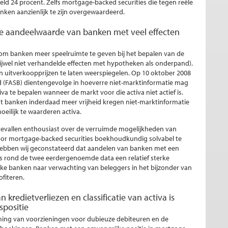
ld 24 procent. Zelfs mortgage-backed securities die tegen reële
nken aanzienlijk te zijn overgewaardeerd.
de aandeelwaarde van banken met veel effecten
om banken meer speelruimte te geven bij het bepalen van de
rijwel niet verhandelde effecten met hypotheken als onderpand).
 uitverkoopprijzen te laten weerspiegelen. Op 10 oktober 2008
rd (FASB) dientengevolge in hoeverre niet-marktinformatie mag
a te bepalen wanneer de markt voor die activa niet actief is.
t banken inderdaad meer vrijheid kregen niet-marktinformatie
eilijk te waarderen activa.
gevallen enthousiast over de verruimde mogelijkheden van
voor mortgage-backed securities boekhoudkundig solvabel te
hebben wij geconstateerd dat aandelen van banken met een
es rond de twee eerdergenoemde data een relatief sterke
jke banken naar verwachting van beleggers in het bijzonder van
fiteren.
redietverliezen en classificatie van activa is
spositie
iming van voorzieningen voor dubieuze debiteuren en de