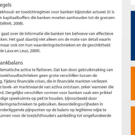
egels
ekhoud- en toezichtregimes voor banken bijzonder actueel. Er is
an kapitaalbuffers die banken moeten aanhouden tot de grenzen
iliteit, 2008).
n gaat over de informatie die banken ten behoeve van effectieve
kken. Het gaat daarbij niet alleen om de mate van detail waarin
 maar ook om hun waarderingstechnieken en de geschiktheid
ie Laux en Leuz, 2009).
bankbalans
ematische activa te flatteren. Dat kan door gebruikmaking van
boekhoudtechnieken geen grote verschillen tussen de
jdens financiële crises, die in financiële markten verliezen
de boek- en marktwaarde van activa ontstaan, zeker wanneer die
ord. Dergelijke verschillen vormen voor banken vaak een prikkel
e speelruimte op peil te houden, bijvoorbeeld door
arderingstechnieken te gebruiken. Beoordelingsvrijheden in
nderliggende pijnpunten op de balans op legitieme wijze te
kunnen voor de toezichthouders aanleiding tot ongefundeerde