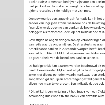
boekhoudsystemen van bedrijven zijn voor een deel 
partijen kenbaar te maken – brengt deze beoordelings
tijdens recessies als de huidige met zich mee.
Onnauwkeurige verslaggevingsinformatie kan in het ge
erdoor van ingrijpen afzien, waardoor ook de belastingbet
financiële verslaggeving van banken de boekwaarde van
beleggers als toezichthouders op het misleidende af is.
Gevestigde belangen dringen aan op veranderingen d
van reële waarde ondermijnen. De stresstests waaraan 
Amerikaanse banken in 2009 onderworpen heeft, brac
aan het licht. Hieruit blijkt dat algemeen beschikbare
de gezondheid van de betrokken banken schetste.
De huidige crisis kan daarom worden beschouwd als e
heeft: boekwaarden blijken niet altijd de best mogelij
zeker niet tijdens perioden waarin marktwaarden ste
aangekondigd zijn, lijken echter tegengesteld gericht
alleen nog maar te vergroten. Een indicatie dat de be
* Dit artikel is een vertaling uit het Engels van een 7 
accounting rules won’t fix the banks’ van dezelfde aute