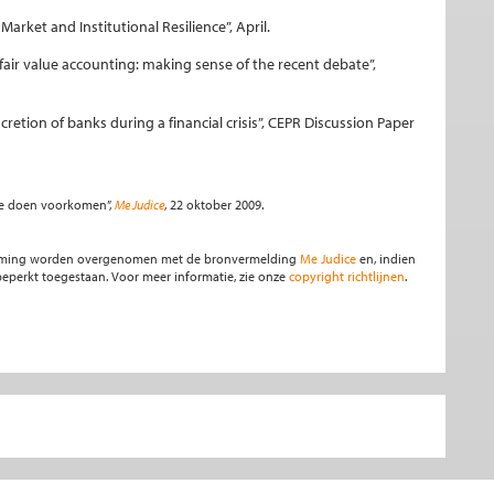
arket and Institutional Resilience”, April.
f fair value accounting: making sense of the recent debate”,
retion of banks during a financial crisis”, CEPR Discussion Paper
ze doen voorkomen”,
Me Judice
, 22 oktober 2009.
stemming worden overgenomen met de bronvermelding
Me Judice
en, indien
s beperkt toegestaan. Voor meer informatie, zie onze
copyright richtlijnen
.