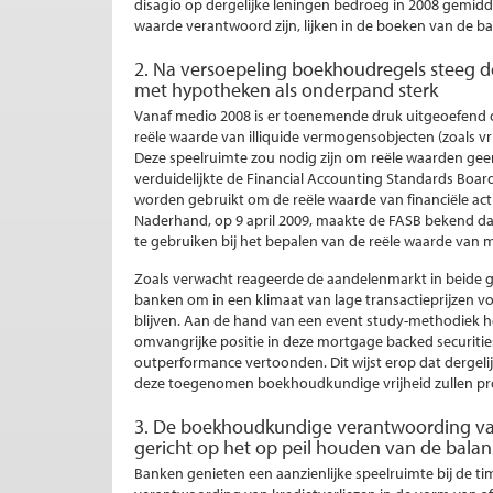
disagio op dergelijke leningen bedroeg in 2008 gemidde
waarde verantwoord zijn, lijken in de boeken van de ba
2. Na versoepeling boekhoudregels steeg 
met hypotheken als onderpand sterk
Vanaf medio 2008 is er toenemende druk uitgeoefend 
reële waarde van illiquide vermogensobjecten (zoals v
Deze speelruimte zou nodig zijn om reële waarden geen
verduidelijkte de Financial Accounting Standards Boa
worden gebruikt om de reële waarde van financiële activ
Naderhand, op 9 april 2009, maakte de FASB bekend da
te gebruiken bij het bepalen van de reële waarde van mo
Zoals verwacht reageerde de aandelenmarkt in beide 
banken om in een klimaat van lage transactieprijzen 
blijven. Aan de hand van een event study-methodiek 
omvangrijke positie in deze mortgage backed securiti
outperformance vertoonden. Dit wijst erop dat dergeli
deze toegenomen boekhoudkundige vrijheid zullen pro
3. De boekhoudkundige verantwoording van k
gericht op het op peil houden van de balan
Banken genieten een aanzienlijke speelruimte bij de t