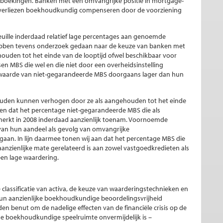
fboekingen. Banken met een omvangrijke positie in mortgage-
e verliezen boekhoudkundig compenseren door de voorziening
uille inderdaad relatief lage percentages aan genoemde
hebben tevens onderzoek gedaan naar de keuze van banken met
ehouden tot het einde van de looptijd ofwel beschikbaar voor
n MBS die wel en die niet door een overheidsinstelling
e waarde van niet-gegarandeerde MBS doorgaans lager dan hun
zouden kunnen verhogen door ze als aangehouden tot het einde
el zien dat het percentage niet-gegarandeerde MBS die als
merkt in 2008 inderdaad aanzienlijk toenam. Voornoemde
s van hun aandeel als gevolg van omvangrijke
aan. In lijn daarmee tonen wij aan dat het percentage MBS die
anzienlijke mate gerelateerd is aan zowel vastgoedkredieten als
 een lage waardering.
lassificatie van activa, de keuze van waarderingstechnieken en
un aanzienlijke boekhoudkundige beoordelingsvrijheid
en benut om de nadelige effecten van de financiële crisis op de
e boekhoudkundige speelruimte onvermijdelijk is –