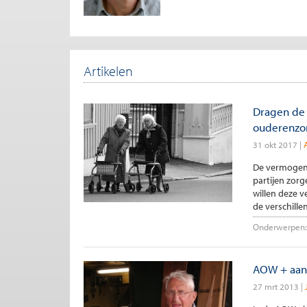
Artikelen
Dragen de 
ouderenzo
31 okt 2017
De vermogensa
partijen zorg
willen deze 
de verschille
Onderwerpen:
AOW + aanv
27 mrt 2013