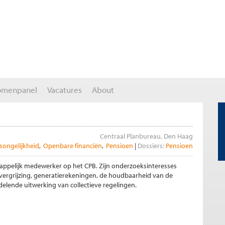
omenpanel
Vacatures
About
Centraal Planbureau, Den Haag
ongelijkheid
Openbare financiën
Pensioen
Dossiers:
Pensioen
chappelijk medewerker op het CPB. Zijn onderzoeksinteresses
 vergrijzing, generatierekeningen, de houdbaarheid van de
elende uitwerking van collectieve regelingen.