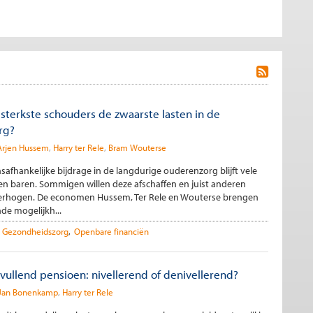
sterkste schouders de zwaarste lasten in de
rg?
Arjen Hussem
Harry ter Rele
Bram Wouterse
fhankelijke bijdrage in de langdurige ouderenzorg blijft vele
en baren. Sommigen willen deze afschaffen en juist anderen
verhogen. De economen Hussem, Ter Rele en Wouterse brengen
nde mogelijkh...
Gezondheidszorg
Openbare financiën
ullend pensioen: nivellerend of denivellerend?
Jan Bonenkamp
Harry ter Rele