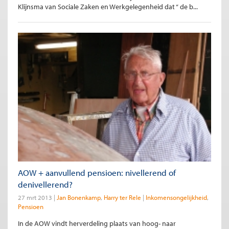
Klijnsma van Sociale Zaken en Werkgelegenheid dat “ de b...
AOW + aanvullend pensioen: nivellerend of
denivellerend?
27 mrt 2013
Jan Bonenkamp
Harry ter Rele
Inkomensongelijkheid
Pensioen
In de AOW vindt herverdeling plaats van hoog- naar