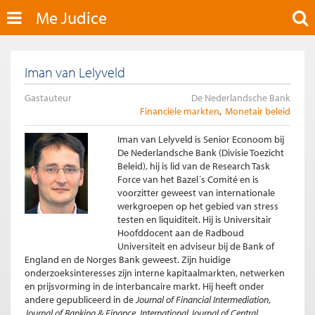
Me Judice
Iman van Lelyveld
Gastauteur
De Nederlandsche Bank
Financiële markten
Monetair beleid
Iman van Lelyveld is Senior Econoom bij
De Nederlandsche Bank (Divisie Toezicht
Beleid), hij is lid van de Research Task
Force van het Bazel´s Comité en is
voorzitter geweest van internationale
werkgroepen op het gebied van stress
testen en liquiditeit. Hij is Universitair
Hoofddocent aan de Radboud
Universiteit en adviseur bij de Bank of
England en de Norges Bank geweest. Zijn huidige
onderzoeksinteresses zijn interne kapitaalmarkten, netwerken
en prijsvorming in de interbancaire markt. Hij heeft onder
andere gepubliceerd in de
Journal of Financial Intermediation
,
Journal of Banking & Finance
,
International Journal of Central