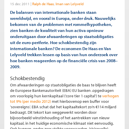
15 dec 2011
Ralph de Haas
Iman van Lelyveld
De balansen van internationale banken staan
wereldwijd, en vooral in Europa, onder druk. Nauwelijks
bekomen van de problemen met rommelhypotheken,
zien banken de kwaliteit van hun activa opnieuw
onderuitgaan door afwaarderingen op staatsobligaties
uit de euro-periferie. Hoe schokbestendig zijn
internationale banken? De economen De Haas en Van
Lelyveld trekken lessen op basis van hun onderzoek over
hoe banken reageerden op de financiële crisis van 2008–
2009.
Schokbestendig
Om afwaarderingen op staatobligaties de baas te blijven heeft
de Europese Bankenautoriteit (EBA) EU banken .opgedragen
om voorlopig hun kernkapitaal (‘core tier 1 capital’) te
verhogen
tot 9% (per medio 2012)
met hierbovenop een buffer voor
'sovereigns'. EBA schat dat het kapitaaltekort zo’n €114 miljard
bedraagt. Dit tekort kan weggewerkt worden door
bijvoorbeeld winstinhouding of het aantrekken van nieuw
kapitaal, in het huidige economische klimaat niet eenvoudig.
Ook kunnen, onder zeer strikte voorwaarden, (risicovolle)