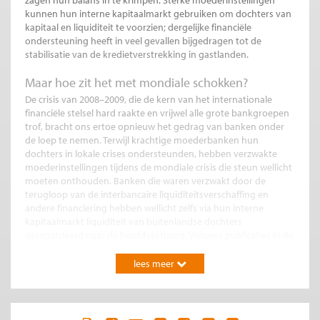
zagen hun balans in te krimpen. Sterke moederinstellingen
kunnen hun interne kapitaalmarkt gebruiken om dochters van
kapitaal en liquiditeit te voorzien; dergelijke financiële
ondersteuning heeft in veel gevallen bijgedragen tot de
stabilisatie van de kredietverstrekking in gastlanden.
Maar hoe zit het met mondiale schokken?
De crisis van 2008–2009, die de kern van het internationale
financiële stelsel hard raakte en vrijwel alle grote bankgroepen
trof, bracht ons ertoe opnieuw het gedrag van banken onder
de loep te nemen. Terwijl krachtige moederbanken hun
dochters in lokale crises ondersteunden, hebben verzwakte
moederinstellingen tijdens de mondiale crisis die steun wellicht
moeten onthouden. Banken die waren verzwakt door de
terugloop van de interbancaire liquiditeitsverschaffing en
andere financiering hebben wellicht zelfs via hun interne
kapitaalmarkt liquiditeit van buitenlandse dochters
gerepatrieerd naar de hoofdvestiging. Volgens publicaties in de
zakelijke pers hebben dochters van multinationale banken in
Rusland en Tsjechië inderdaad lokale liquiditeit gebruikt om het
lees meer
thuisfront in Italië en Frankrijk te steunen in de moeilijke tijd na
het omvallen van Lehman Brothers, en opnieuw tijdens de
1
huidige eurocrisis.