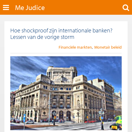
Me Judice
Hoe shockproof zijn internationale banken?
Lessen van de vorige storm
Financiële markten
Monetair beleid