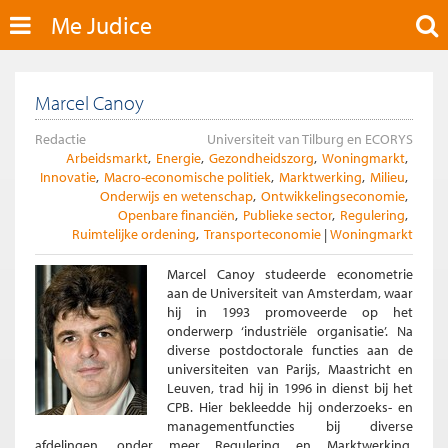
Me Judice
Marcel Canoy
Redactie
Universiteit van Tilburg en ECORYS
Arbeidsmarkt
Energie
Gezondheidszorg
Woningmarkt
Innovatie
Macro-economische politiek
Marktwerking
Milieu
Onderwijs en wetenschap
Ontwikkelingseconomie
Openbare financiën
Publieke sector
Regulering
Ruimtelijke ordening
Transporteconomie
Woningmarkt
Marcel Canoy studeerde econometrie
aan de Universiteit van Amsterdam, waar
hij in 1993 promoveerde op het
onderwerp ‘industriële organisatie’. Na
diverse postdoctorale functies aan de
universiteiten van Parijs, Maastricht en
Leuven, trad hij in 1996 in dienst bij het
CPB. Hier bekleedde hij onderzoeks- en
managementfuncties bij diverse
afdelingen, onder meer Regulering en Marktwerking,