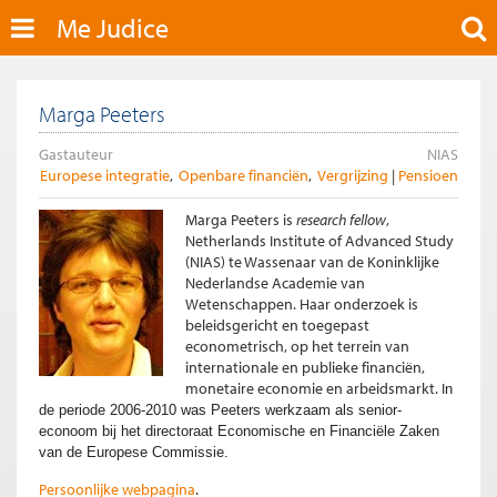
Me Judice
Marga Peeters
Gastauteur
NIAS
Europese integratie
Openbare financiën
Vergrijzing
Pensioen
Marga Peeters is
research fellow
,
Netherlands Institute of Advanced Study
(NIAS) te Wassenaar van de Koninklijke
Nederlandse Academie van
Wetenschappen. Haar onderzoek is
beleidsgericht en toegepast
econometrisch, op het terrein van
internationale en publieke financiën,
monetaire economie en arbeidsmarkt. I
n
de periode 2006-2010 was Peeters werkzaam als senior-
econoom bij het directoraat
Economische en Financiële Zaken
van de Europese Commissie.
Persoonlijke webpagina
.