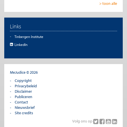
> toon alle
Links
Tinbergen Institute
LinkedIn
MeJudice © 2026
Copyright
Privacybeleid
Disclaimer
Publiceren
Contact
Nieuwsbrief
Site credits
Volg ons op