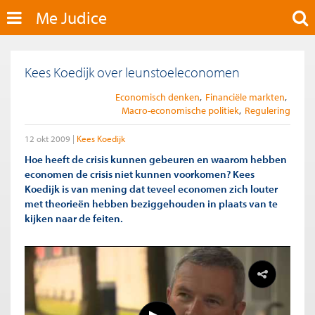
Me Judice
Kees Koedijk over leunstoeleconomen
Economisch denken
Financiële markten
Macro-economische politiek
Regulering
12 okt 2009
Kees Koedijk
Hoe heeft de crisis kunnen gebeuren en waarom hebben
economen de crisis niet kunnen voorkomen? Kees
Koedijk is van mening dat teveel economen zich louter
met theorieën hebben beziggehouden in plaats van te
kijken naar de feiten.