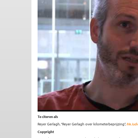
Te citeren als
Reyer Gerlagh, “Reyer Gerlagh over kilometerbeprijzing”,
Me Judi
Copyright