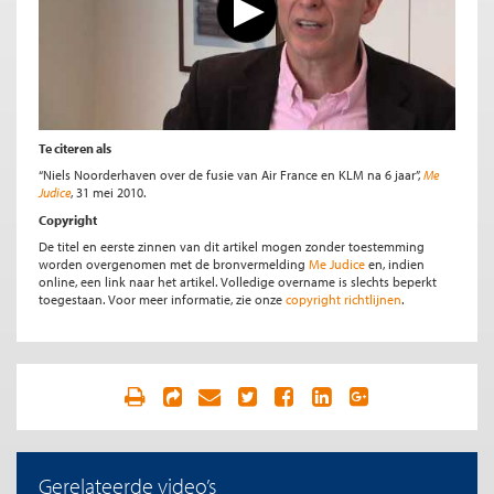
Te citeren als
“Niels Noorderhaven over de fusie van Air France en KLM na 6 jaar”,
Me
Judice
, 31 mei 2010.
Copyright
De titel en eerste zinnen van dit artikel mogen zonder toestemming
worden overgenomen met de bronvermelding
Me Judice
en, indien
online, een link naar het artikel. Volledige overname is slechts beperkt
toegestaan. Voor meer informatie, zie onze
copyright richtlijnen
.
Gerelateerde video’s