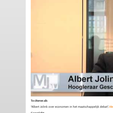
Te citeren als
“Albert Jolink over economen in het maatschappelijk debat”,
Me 
Copyright