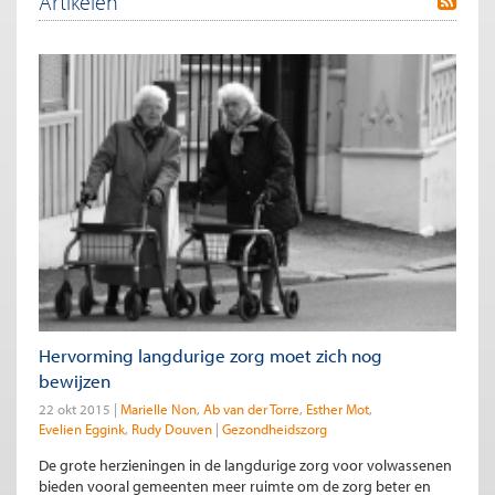
Artikelen
Hervorming langdurige zorg moet zich nog
bewijzen
22 okt 2015
Marielle Non
Ab van der Torre
Esther Mot
Evelien Eggink
Rudy Douven
Gezondheidszorg
De grote herzieningen in de langdurige zorg voor volwassenen
bieden vooral gemeenten meer ruimte om de zorg beter en