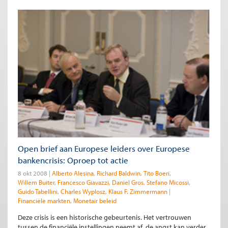
Open brief aan Europese leiders over Europese
bankencrisis: Oproep tot actie
8 okt 2008
Alberto Alesina
Richard Baldwin
Tito Boeri
Willem Buiter
Francesco Giavazzi
Daniel Gros
Stefano Micossi
Guido Tabellini
Charles Wyplosz
Klaus F. Zimmermann
Financiële markten
Monetair beleid
Deze crisis is een historische gebeurtenis. Het vertrouwen
tussen de financiële instellingen neemt af, de angst kan verder