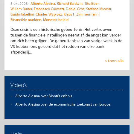
8 okt 2008
Alberto Alesina
Richard Baldwin
Tito Boeri
Willem Buiter
Francesco Giavazzi
Daniel Gros
Stefano Micossi
Guido Tabellini
Charles Wyplosz
Klaus F. Zimmermann
Financiële markten
Monetair beleid
Deze crisis is een historische gebeurtenis. Het vertrouwen
tussen de financiële instellingen neemt af, de angst kan verder
om zich heen grijpen. De gebeurtenissen van vorige week in de
VS hebben ons geleerd dat het redden van elke bank
afzonderlij...
> toon alle
Video’s
Alberto Alesina over Monti's erfenis
Alberto Alesina over de economische toekomst van Europa
Links