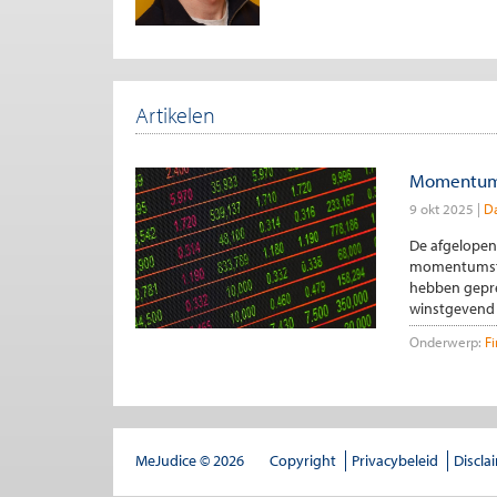
Artikelen
Momentumbe
9 okt 2025
Da
De afgelopen
momentumstra
hebben gepre
winstgevend z
Onderwerp:
F
MeJudice © 2026
Copyright
Privacybeleid
Discla