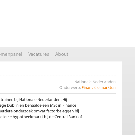
omenpanel
Vacatures
About
Nationale Nederlanden
Onderwerp:
Financiële markten
-trainee bij Nationale Nederlanden. Hij
lege Dublin en behaalde een MSc in Finance
n eerdere onderzoek omvat factorbeleggen bij
 Ierse hypotheekmarkt bij de Central Bank of