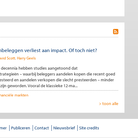
leggen verliest aan impact. Of toch niet?
vid Scott
Harry Geels
 decennia hebben studies aangetoond dat
tegieën – waarbij beleggers aandelen kopen die recent goed
steerd en aandelen verkopen die slecht presteerden – minder
ijn geworden. Vooral de klassieke 12-ma...
inanciële markten
> toon alle
imer
Publiceren
Contact
Nieuwsbrief
Site credits