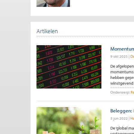
Artikelen
Momentumbe
9 okt 2025
Da
De afgelopen
momentumstra
hebben gepre
winstgevend z
Onderwerp:
F
Beleggen: 
3 jun 2022
Ha
De ‘global ma
vertegenwoor