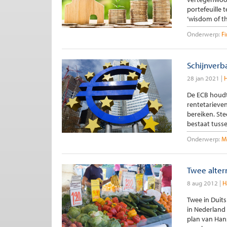
portefeuille 
‘wisdom of th
Onderwerp:
F
Schijnverb
28 jan 2021
H
De ECB houdt
rentetarieve
bereiken. St
bestaat tusse
Onderwerp:
Mo
Twee alter
8 aug 2012
H
Twee in Duits
in Nederland
plan van Hans