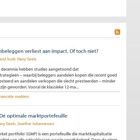
leggen verliest aan impact. Of toch niet?
vid Scott
Harry Geels
 decennia hebben studies aangetoond dat
tegieën – waarbij beleggers aandelen kopen die recent goed
steerd en aandelen verkopen die slecht presteerden – minder
ijn geworden. Vooral de klassieke 12-ma...
inanciële markten
Dé optimale marktportefeuille
rry Geels
Josefine Johannessen
rket portfolio’ (GMP) is een portefeuille die marktkapitalisatie
digt van alle activaklassen waarin wordt belegd. Door de eigen