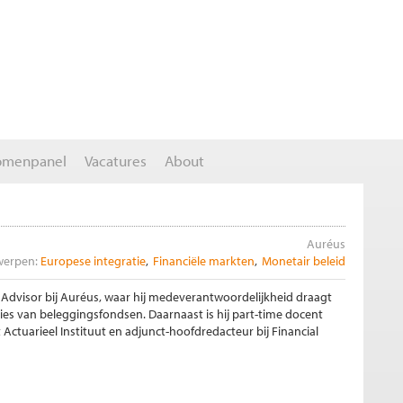
omenpanel
Vacatures
About
Auréus
erpen:
Europese integratie
Financiële markten
Monetair beleid
 Advisor bij Auréus, waar hij medeverantwoordelijkheid draagt
ies van beleggingsfondsen. Daarnaast is hij part-time docent
tuarieel Instituut en adjunct-hoofdredacteur bij Financial