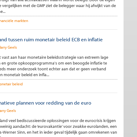
te vergelijken met de GMP ziet de belegger waar hij afwijkt van de
e...
inanciële markten
and tussen ruim monetair beleid ECB en inflatie
arry Geels
 vast aan haar monetaire beleidsstrategie van extreem lage
n en grote opkoopprogramma's om een beoogde inflatie te
eeds meer onderzoek toont echter aan dat er geen verband
n monetair beleid en infla...
netair beleid
natieve plannen voor redding van de euro
arry Geels
land veel bediscussieerde oplossingen voor de eurocrisis krijgen
 weinig aandacht: de ‘eurovakantie’ voor zwakke eurolanden, een
-Werner Sinn, en het in ieder geval tijdelijk gaan omrekenen van