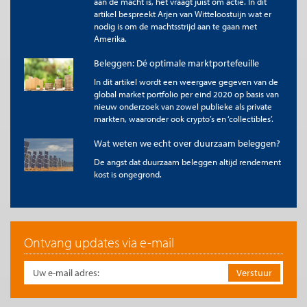
aan de macht is, het vraagt juist om actie. In dit
Ons onderzoek suggereert dat vooral het crashrisico een
artikel bespreekt Arjen van Witteloostuijn wat er
belangrijke rol speelt. Tijdens beurscrises stapelen
nodig is om de machtsstrijd aan te gaan met
momentumstrategieën vaak defensieve, laag-volatiele
Amerika.
aandelen op, die bij herstel van de markt onvoldoende
Beleggen: Dé optimale marktportefeuille
profiteren.
In dit artikel wordt een weergave gegeven van de
De kracht van dubbel sorteren
global market portfolio per eind 2020 op basis van
nieuw onderzoek van zowel publieke als private
Waar de meeste studies slechts één momentumvariabele
markten, waaronder ook crypto’s en ‘collectibles’.
analyseren, hebben wij ook dubbel gesorteerde portefeuilles
gemaakt. Hierbij sorteerden we aandelen eerst op bijvoorbeeld
Wat weten we echt over duurzaam beleggen?
hun 52-weeks-high-ratio en rangschikten ze daarbinnen
opnieuw op 12-maands momentum, en vice versa. Hierdoor
De angst dat duurzaam beleggen altijd rendement
kunnen we aandelen selecteren die bijvoorbeeld én een relatief
kost is ongegrond.
lage prijs hebben ten opzichte van hun hoogste punt in de
afgelopen 52 weken én die op dit moment in een opwaartse
trend zitten.
Dit leverde een opvallend patroon op:
Ontvang updates via e-mail
Binnen de groep aandelen die dicht bij hun 52-weeks-high
staan, presteert 12-maands momentum sterk, met
significante alfa's.
In long-only portefeuilles neemt de alfa toe bij blootstelling