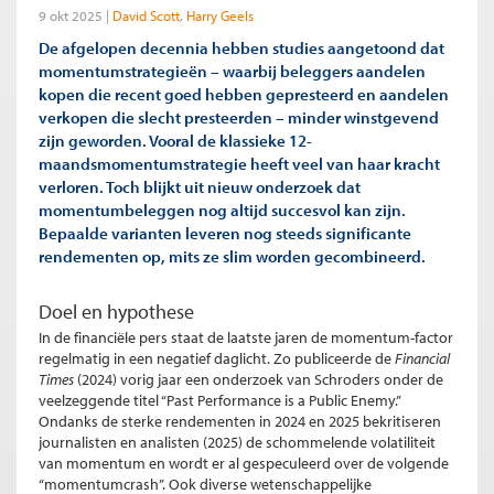
9 okt 2025
David Scott
Harry Geels
De afgelopen decennia hebben studies aangetoond dat
momentumstrategieën – waarbij beleggers aandelen
kopen die recent goed hebben gepresteerd en aandelen
verkopen die slecht presteerden – minder winstgevend
zijn geworden. Vooral de klassieke 12-
maandsmomentumstrategie heeft veel van haar kracht
verloren. Toch blijkt uit nieuw onderzoek dat
momentumbeleggen nog altijd succesvol kan zijn.
Bepaalde varianten leveren nog steeds significante
rendementen op, mits ze slim worden gecombineerd.
Doel en hypothese
In de financiële pers staat de laatste jaren de momentum-factor
regelmatig in een negatief daglicht. Zo publiceerde de
Financial
Times
(2024) vorig jaar een onderzoek van Schroders onder de
veelzeggende titel “Past Performance is a Public Enemy.”
Ondanks de sterke rendementen in 2024 en 2025 bekritiseren
journalisten en analisten (2025) de schommelende volatiliteit
van momentum en wordt er al gespeculeerd over de volgende
“momentumcrash”. Ook diverse wetenschappelijke