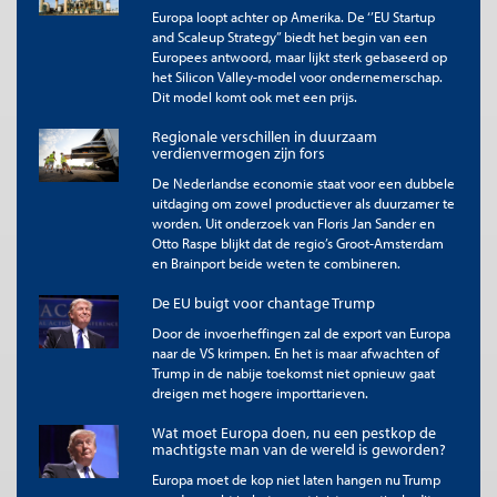
Figuur 1. Momentum-resultaten,
Europa loopt achter op Amerika. De ‘’EU Startup
cumulatief/geïndexeerd (1985-2025).
and Scaleup Strategy’’ biedt het begin van een
Europees antwoord, maar lijkt sterk gebaseerd op
het Silicon Valley-model voor ondernemerschap.
Dit model komt ook met een prijs.
Regionale verschillen in duurzaam
verdienvermogen zijn fors
De Nederlandse economie staat voor een dubbele
uitdaging om zowel productiever als duurzamer te
worden. Uit onderzoek van Floris Jan Sander en
Otto Raspe blijkt dat de regio’s Groot-Amsterdam
en Brainport beide weten te combineren.
Bron:
Maximizing Momentum with Double-Sorting
, David J. Scott* and Harry
J. Geels, 2025
De EU buigt voor chantage Trump
Door de invoerheffingen zal de export van Europa
Mogelijke verklaringen voor dit verval zijn:
naar de VS krimpen. En het is maar afwachten of
Trump in de nabije toekomst niet opnieuw gaat
Crowding
: te veel momentumbeleggers arbitreren de
dreigen met hogere importtarieven.
kansen weg.
Hogere marktefficiëntie
: informatie wordt sneller verwerkt.
Wat moet Europa doen, nu een pestkop de
Crashrisico
: momentum verliest te veel tijdens (korte)
machtigste man van de wereld is geworden?
marktcorrecties.
Europa moet de kop niet laten hangen nu Trump
Publication effect
: bekendheid leidt tot rendementsafname.