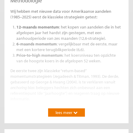
Methodologie
Wij hebben met nieuwe data voor Amerikaanse aandelen
(1985–2025) eerst de klassieke strategieën getest:
12-maands momentum
: het kopen van aandelen die in het
afgelopen jaar het hardst zijn gestegen, met een
aanhoudperiode van zes maanden (12,6-strategie).
6-maands momentum
: vergelijkbaar met de eerste, maar
met een kortere terugblikperiode (6,6).
Price-to-high momentum
: het koersniveau ten opzichte
van de hoogste koers in de afgelopen 52 weken.
De eerste twee zijn klassieke “return-based”
momentumstrategieën (Jegadeesh & Titman, 1993). De derde,
gebaseerd op George & Hwang (2004), is te verklaren vanuit
anchoring bias
: beleggers hechten zich onbewust aan een
referentiepunt (de ‘’jaarhoogte’’) en reageren traag op nieuwe
informatie.
Wij werkten met zogeheten
zelf-financierende portefeuilles
: long
lees meer
(kopen) in stijgers, short (verkopen) in dalers. Dit betekent dat
we het geld ophalen door aandelen short te gaan en daarmee
andere aandelen te kopen. In de praktijk – zeker bij particuliere
beleggers – zien we vaak
long-only
momentum. Exchange