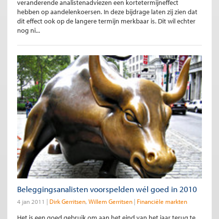
veranderende analistenadviezen een kortetermijneffect
hebben op aandelenkoersen. In deze bijdrage laten zij zien dat
dit effect ook op de langere termijn merkbaar is. Dit wil echter
nog ni...
Beleggingsanalisten voorspelden wél goed in 2010
4 jan 2011
Dirk Gerritsen
Willem Gerritsen
Financiële markten
Het is een goed gebruik om aan het eind van het jaar terug te