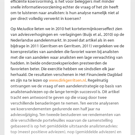
efficiënte koersvorming, is het voor beleggers met minder
snelle informatievoorziening echter de vraag of het zin heeft
om te luisteren naar analisten: is hun analyse namelijk niet al
per direct volledig verwerkt in koersen?
Op MeJudice lieten we in 2010 het kortetermijnkoerseffect zien
van adviesverhogingen en -verlagingen (Buijs et al., 2010) op de
Nederlandse aandelenmarkt. In zowel dat artikel als in een
bijdrage in 2011 (Gerritsen en Gerritsen, 2011) vergeleken we de
koersprestaties van aandelen die favoriet waren bij analisten
met die van aandelen waar analisten een lage verwachting van
hadden. In beide onderzoeksperioden presteerden de
favorieten beter. Die exercitie hebben we sindsdien elk jaar
herhaald. De resultaten verschenen in Het Financieele Dagblad
en zijn na te lezen op
www.dirkgerritsen.nl
. Regelmatig
ontvangen we de vraag of een aandelenstrategie op basis van
analistenadviezen op de lange termijn succesvol is. Dit artikel
tracht een antwoord te geven op die vraag door twee
verschillende benaderingen te nemen. Ten eerste analyseren
we koersrendementen gedurende een half jaar na
advieswijziging. Ten tweede bestuderen we rendementen van
drie verschillende portefeuilles waarvan de samenstelling
gebaseerd is op het gemiddelde uitstaande analistenadvies:
top (meest positieve adviezen), nop (gemiddelde adviezen) en