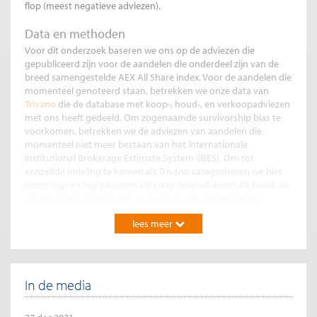
flop (meest negatieve adviezen).
Data en methoden
Voor dit onderzoek baseren we ons op de adviezen die
gepubliceerd zijn voor de aandelen die onderdeel zijn van de
breed samengestelde AEX All Share index. Voor de aandelen die
momenteel genoteerd staan, betrekken we onze data van
Trivano
die de database met koop-, houd-, en verkoopadviezen
met ons heeft gedeeld. Om zogenaamde survivorship bias te
voorkomen, betrekken we de adviezen van aandelen die
momenteel niet meer bestaan van het internationale
Institutional Brokerage Estimate System (IBES). Om tot
eenzelfde indeling te komen als Trivano categoriseren we hier
strong buy
- en
buy
-adviezen als koop,
hold
-adviezen als houd, en
sell-
en
strong sell
-adviezen als verkoop. We onderzoeken
adviezen afgegeven gedurende de periode 2011-2021 en
lees meer
betrekken koersdata van Refinitiv Datastream.
Onze dataset bevat 4338 advieswijzigingen
over 133 verschillende aandelen,
In de media
onderverdeeld in 2032 verhogingen en
2306 verlagingen.