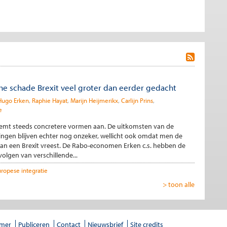
e schade Brexit veel groter dan eerder gedacht
Hugo Erken
Raphie Hayat
Marijn Heijmerikx
Carlijn Prins
e
eemt steeds concretere vormen aan. De uitkomsten van de
ngen blijven echter nog onzeker, wellicht ook omdat men de
an een Brexit vreest. De Rabo-economen Erken c.s. hebben de
olgen van verschillende...
ropese integratie
> toon alle
imer
Publiceren
Contact
Nieuwsbrief
Site credits