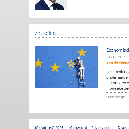
Artikelen
Economisch
12 okt 2017
Inge de Vreed
Een Brexit n
onderhandeli
uitkomsten v
mogelijke gev
Onderwerp:
Eu
MeJudice © 2026
Copyright
Privacybeleid
Discla