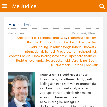
Me Judice
Hugo Erken
Gastauteur
Rabobank, Utrecht
Arbeidsmarkt
Economieonderwijs
Economisch denken
Energie
Europese integratie
Financiële markten
Globalisering
Inkomensongelijkheid
Innovatie
Internationale handel
Macro-economische politiek
Monetair beleid
Ontwikkelingseconomie
Openbare financiën
Recht en economie
Sociale zekerheid
Vergrijzing
Sport
Duurzaamheid
Corona
Innovatie
Hugo Erken is Hoofd Nederlandse
Economie bij RaboResearch. Hij geeft
leiding aan een team van economen dat
zich bezighoudt met analyseren en
voorspellen van Nederlandse macro-
economische en sectorale
ontwikkelingen. Belangrijke
deelgebieden waar het team zich mee