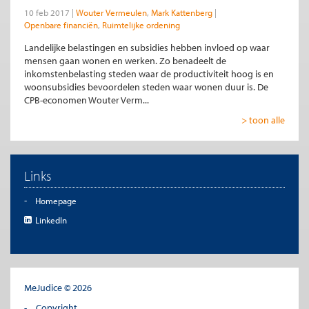
10 feb 2017
Wouter Vermeulen
Mark Kattenberg
Openbare financiën
Ruimtelijke ordening
Landelijke belastingen en subsidies hebben invloed op waar
mensen gaan wonen en werken. Zo benadeelt de
inkomstenbelasting steden waar de productiviteit hoog is en
woonsubsidies bevoordelen steden waar wonen duur is. De
CPB-economen Wouter Verm...
> toon alle
Links
Homepage
LinkedIn
MeJudice © 2026
Copyright