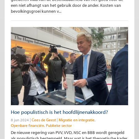
een niet afhangt van het gebruik door de ander. Kosten van
bevolkingsgroei kunnen v...
Hoe populistisch is het hoofdlijnenakkoord?
8 jun 2024
Cees de Geest
Migratie en integratie
Openbare financiën
Publieke sector
De nieuwe regering van PVV, VVD, NSC en BBB wordt geregeld
als populistisch bestempeld. Maar wat is het theoretische kader