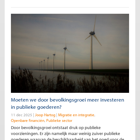
Moeten we door bevolkingsgroei meer investeren
in publieke goederen?
11 dec 2025
Joop Hartog
Migratie en integratie
Openbare financiën
Publieke sector
Door bevolkingsgroei ontstaat druk op publieke
voorzieningen. Er zijn namelijk maar weinig zuiver publieke
goederen waarvan de beschikbaarheid van het goed voor de