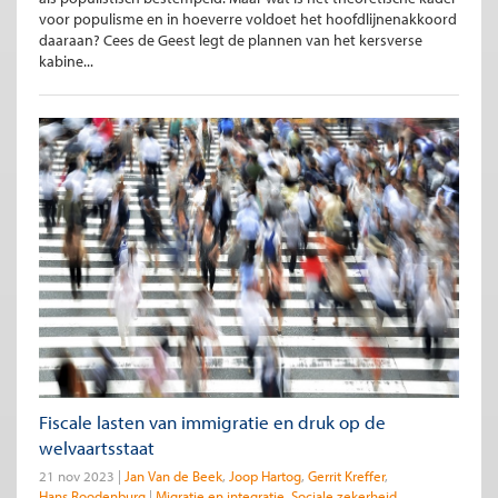
voor populisme en in hoeverre voldoet het hoofdlijnenakkoord
daaraan? Cees de Geest legt de plannen van het kersverse
kabine...
Fiscale lasten van immigratie en druk op de
welvaartsstaat
21 nov 2023
Jan Van de Beek
Joop Hartog
Gerrit Kreffer
Hans Roodenburg
Migratie en integratie
Sociale zekerheid