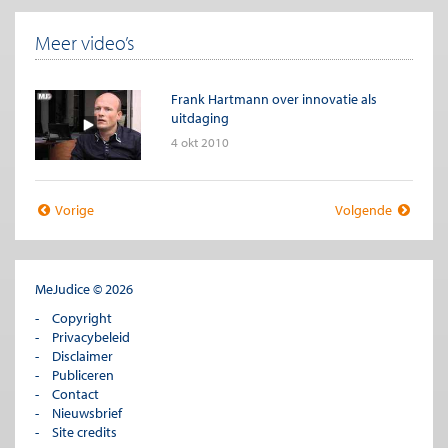
Meer video’s
Frank Hartmann over innovatie als
uitdaging
4 okt 2010
Vorige
Volgende
MeJudice © 2026
Copyright
Privacybeleid
Disclaimer
Publiceren
Contact
Nieuwsbrief
Site credits