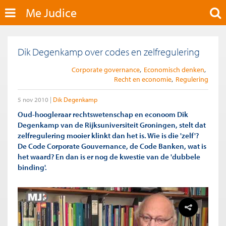
Me Judice
Dik Degenkamp over codes en zelfregulering
Corporate governance
Economisch denken
Recht en economie
Regulering
5 nov 2010
Dik Degenkamp
Oud-hoogleraar rechtswetenschap en econoom Dik
Degenkamp van de Rijksuniversiteit Groningen, stelt dat
zelfregulering mooier klinkt dan het is. Wie is die 'zelf'?
De Code Corporate Gouvernance, de Code Banken, wat is
het waard? En dan is er nog de kwestie van de 'dubbele
binding'.