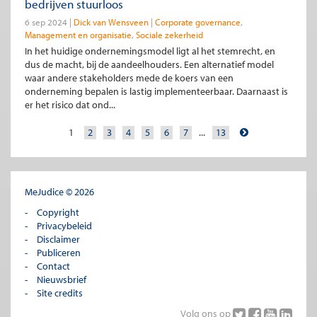
bedrijven stuurloos
6 sep 2024
Dick van Wensveen
Corporate governance
Management en organisatie
Sociale zekerheid
In het huidige ondernemingsmodel ligt al het stemrecht, en
dus de macht, bij de aandeelhouders. Een alternatief model
waar andere stakeholders mede de koers van een
onderneming bepalen is lastig implementeerbaar. Daarnaast is
er het risico dat ond...
1
2
3
4
5
6
7
...
13
MeJudice © 2026
Copyright
Privacybeleid
Disclaimer
Publiceren
Contact
Nieuwsbrief
Site credits
Volg ons op