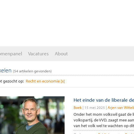
omenpanel
Vacatures
About
ikelen
(
54
artikelen gevonden)
t gezocht op:
Recht en economie [x]
Het einde van de liberale d
Boek
15 mei 2025
Arjen van Wittel
Onder het mom volkswil gaat de l
volkspartij, de VVD, zaagt mee aa
van het volk wel te wachten op dit