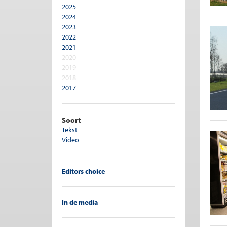
2025
Pensioen
2024
Personeelsbeleid
2023
Publieke sector
2022
Recht en economie
2021
Regulering
2020
Ruimtelijke ordening
2019
Sociale zekerheid
2018
Sport
2017
Transporteconomie
2016
Vergrijzing
2015
Verzekeringen
2014
Soort
Woningmarkt
2013
Tekst
2012
Video
2011
2010
2009
Editors choice
2008
In de media