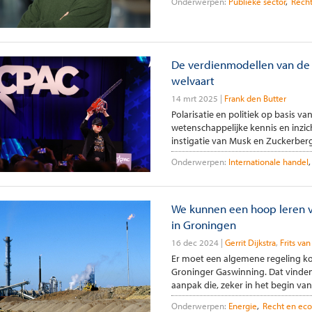
Onderwerpen:
Publieke sector
Rech
De verdienmodellen van de 
welvaart
14 mrt 2025
Frank den Butter
Polarisatie en politiek op basis 
wetenschappelijke kennis en inzic
instigatie van Musk en Zuckerberg 
Onderwerpen:
Internationale handel
We kunnen een hoop leren v
in Groningen
16 dec 2024
Gerrit Dijkstra
Frits va
Er moet een algemene regeling ko
Groninger Gaswinning. Dat vinden 
aanpak die, zeker in het begin va
Onderwerpen:
Energie
Recht en ec