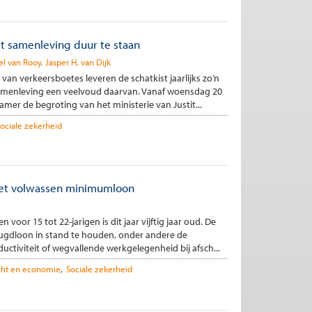
t samenleving duur te staan
el van Rooy
Jasper H. van Dijk
an verkeersboetes leveren de schatkist jaarlijks zo’n
samenleving een veelvoud daarvan. Vanaf woensdag 20
er de begroting van het ministerie van Justit...
ociale zekerheid
 het volwassen minimumloon
oor 15 tot 22-jarigen is dit jaar vijftig jaar oud. De
gdloon in stand te houden, onder andere de
uctiviteit of wegvallende werkgelegenheid bij afsch...
ht en economie
Sociale zekerheid