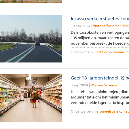
Incasso verkeersboetes kom
19 nov 2024
Vinzenz Ziesemer
Mer
De incassokosten en verhogingen v
135 miljoen op, maar kosten de 
november bespreekt de Tweede Kam
Onderwerpen:
Recht en economie
S
Geef 18-jarigen (eindelijk)
3 sep 2024
Wiemer Salverda
Het stelsel van minimumjeugdlonen v
argumentatie om het minimumjeu
veronderstelde lagere arbeidsprod
Onderwerpen:
Personeelsbeleid
Rec