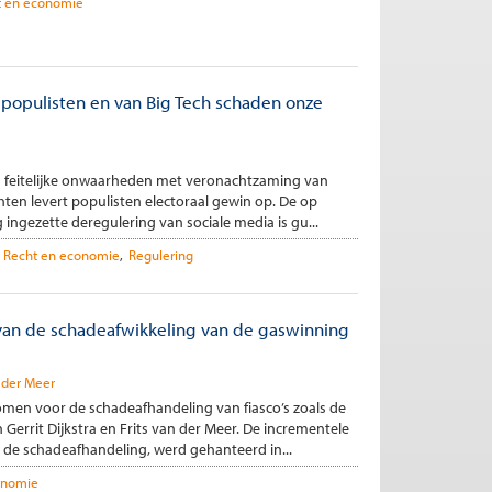
t en economie
populisten en van Big Tech schaden onze
van feitelijke onwaarheden met veronachtzaming van
hten levert populisten electoraal gewin op. De op
ingezette deregulering van sociale media is gu...
Recht en economie
Regulering
an de schadeafwikkeling van de gaswinning
n der Meer
men voor de schadeafhandeling van fiasco’s zoals de
Gerrit Dijkstra en Frits van der Meer. De incrementele
n de schadeafhandeling, werd gehanteerd in...
onomie