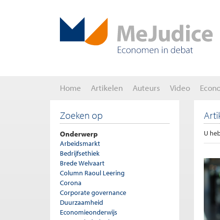
Home
Artikelen
Auteurs
Video
Econ
Zoeken op
Art
Onderwerp
U heb
Arbeidsmarkt
Bedrijfsethiek
Brede Welvaart
Column Raoul Leering
Corona
Corporate governance
Duurzaamheid
Economieonderwijs