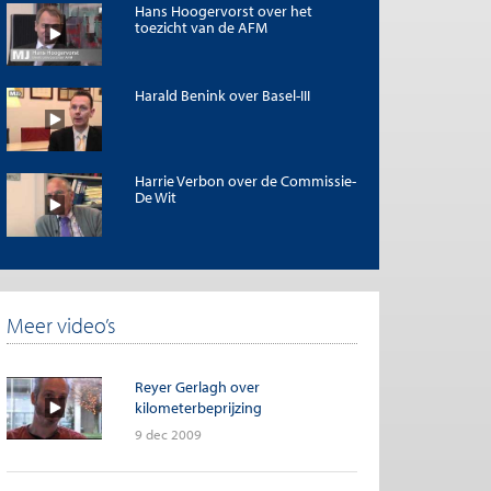
Hans Hoogervorst over het
toezicht van de AFM
Harald Benink over Basel-III
Harrie Verbon over de Commissie-
De Wit
Meer video’s
Reyer Gerlagh over
kilometerbeprijzing
9 dec 2009