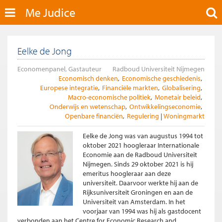
Me Judice
Eelke de Jong
Economenpanel, Gastauteur
Radboud Universiteit Nijmegen
Economisch denken
Economische geschiedenis
Europese integratie
Financiële markten
Globalisering
Macro-economische politiek
Monetair beleid
Onderwijs en wetenschap
Ontwikkelingseconomie
Openbare financiën
Regulering
Woningmarkt
Eelke de Jong was van augustus 1994 tot
oktober 2021 hoogleraar Internationale
Economie aan de Radboud Universiteit
Nijmegen. Sinds 29 oktober 2021 is hij
emeritus hoogleraar aan deze
universiteit. Daarvoor werkte hij aan de
Rijksuniversiteit Groningen en aan de
Universiteit van Amsterdam. In het
voorjaar van 1994 was hij als gastdocent
verbonden aan het Centre for Economic Research and