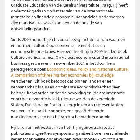
Graduate Education van de Karelsuniversiteit te Praag. Hij heeft
onderzoek gedaan op het terrein van de internationale
monetaire en financiële economie. Behandelde onderwerpen
zijn: mandvaluta, wisselkoersen en de positie van
ontwikkelingslanden.
Sinds 2000 houdt hij zich vooral bezig met de rol van waarden
en normen (cultuur) op economische instituties en
economische prestaties. Hierover heeft hij in 2009 het leerboek
Culture and Economics: On values, economics and international
business geschreven. In november 2021 is het door hem
geredigeerde boek
Economic Ideas, Policy and National Culture:
A comparison of three market economies bij Routledge
verschenen. Dit boek betoogt dat binnen landen er een
verwantschap is tussen dominante economische theorieën,
belangrijke waarden onder de bevolking en (de argumentatie
voor) het gevoerde beleid. Hiertoe worden de Verenigde
Staten, Duitsland en Frankrijk vergeleken als representanten
van een vrije markteconomie, een gecoördineerde
markteconomie en een hiërarchische markteconomie.
Hij is lid van het bestuur van het Thijmgenootschap, dat
publicaties uitgeeft en symposia organiseert over verschillende
wetenschappelijke onderwerpen. Waar mogelijk wordt hierin