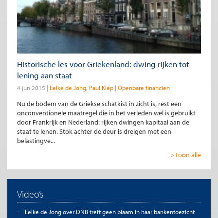
Historische les voor Griekenland: dwing rijken tot
lening aan staat
4 jun 2015
Eelke de Jong
Paul Klep
Openbare financiën
Nu de bodem van de Griekse schatkist in zicht is, rest een
onconventionele maatregel die in het verleden wel is gebruikt
door Frankrijk en Nederland: rijken dwingen kapitaal aan de
staat te lenen. Stok achter de deur is dreigen met een
belastingve...
> toon alle
Video’s
Eelke de Jong over DNB treft geen blaam in haar bankentoezicht