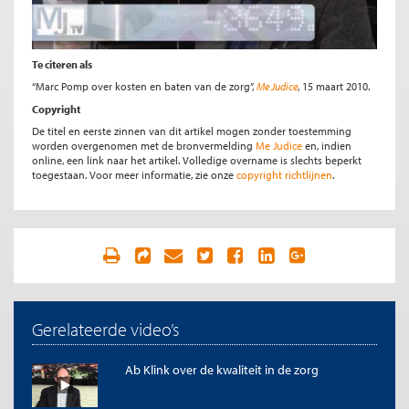
Te citeren als
“Marc Pomp over kosten en baten van de zorg”,
Me Judice
, 15 maart 2010.
Copyright
De titel en eerste zinnen van dit artikel mogen zonder toestemming
worden overgenomen met de bronvermelding
Me Judice
en, indien
online, een link naar het artikel. Volledige overname is slechts beperkt
toegestaan. Voor meer informatie, zie onze
copyright richtlijnen
.
Gerelateerde video’s
Ab Klink over de kwaliteit in de zorg