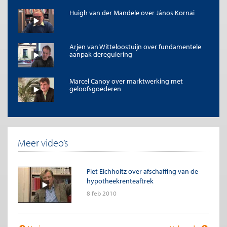
Huigh van der Mandele over János Kornai
Arjen van Witteloostuijn over fundamentele
aanpak deregulering
Marcel Canoy over marktwerking met
geloofsgoederen
Meer video’s
Piet Eichholtz over afschaffing van de
hypotheekrenteaftrek
8 feb 2010