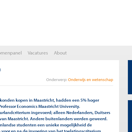
omenpanel
Vacatures
About
n
Onderwerp:
Onderwijs en wetenschap
 konden kopen in Maastricht, hadden een 5% hoger
Professor Economics Maastricht University.
buurlandcriterium ingevoerd; alleen Nederlanders, Duitsers
van Maastricht. Andere buitenlanders werden geweerd.
tenlandse studenten een unieke mogelijkheid de
n voor en na de invoering van het toelatingscriterium.