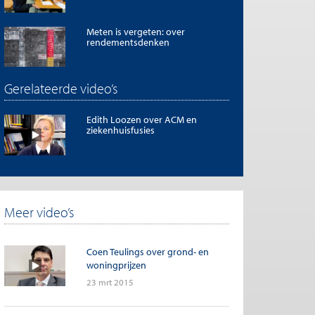
Meten is vergeten: over
rendementsdenken
Gerelateerde video’s
Edith Loozen over ACM en
ziekenhuisfusies
Meer video’s
Coen Teulings over grond- en
Sanja Kelly over de v
woningprijzen
internet
23 mrt 2015
30 mrt 2015