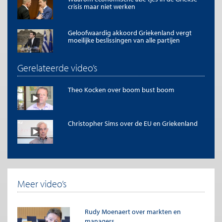
crisis maar niet werken
Geloofwaardig akkoord Griekenland vergt
moeilijke beslissingen van alle partijen
Gerelateerde video’s
Theo Kocken over boom bust boom
Christopher Sims over de EU en Griekenland
Meer video’s
Rudy Moenaert over markten en
managers