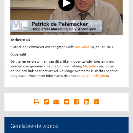
Te citeren als
“Patrick de Pelsmacker over angstprikkels”,
Me Judice
, 14 januari 2011.
Copyright
De titel en eerste zinnen van dit artikel mogen zonder toestemming
worden overgenomen met de bronvermelding
Me Judice
en, indien
online, een link naar het artikel. Volledige overname is slechts beperkt
toegestaan. Voor meer informatie, zie onze
copyright richtlijnen
.
Gerelateerde video’s