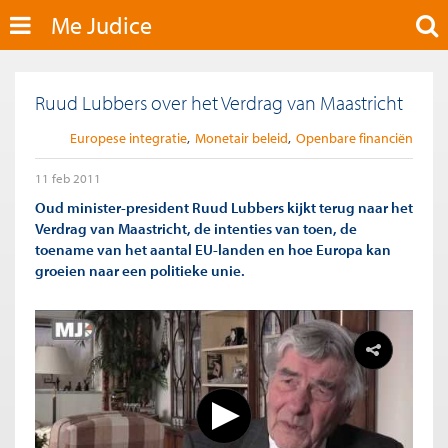
Me Judice
Ruud Lubbers over het Verdrag van Maastricht
Europese integratie
Monetair beleid
Openbare financiën
11 feb 2011
Oud minister-president Ruud Lubbers kijkt terug naar het
Verdrag van Maastricht, de intenties van toen, de
toename van het aantal EU-landen en hoe Europa kan
groeien naar een politieke unie.