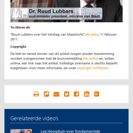
Te citeren als
“Ruud Lubbers over het Verdrag van Maastricht”,
Me Judice
, 11 februari
2011.
Copyright
De titel en eerste zinnen van dit artikel mogen zonder toestemming
worden overgenomen met de bronvermelding
Me Judice
en, indien
online, een link naar het artikel. Volledige overname is slechts beperkt
toegestaan. Voor meer informatie, zie onze
copyright richtlijnen
.
Gerelateerde video’s
Lex Hoogduin over fundamentele