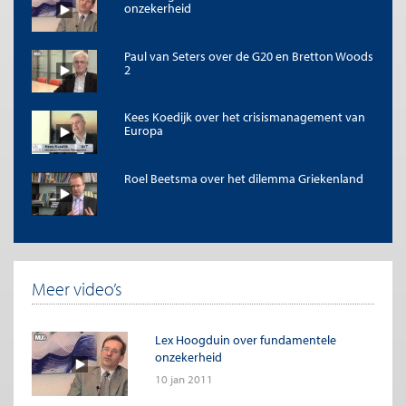
onzekerheid
Paul van Seters over de G20 en Bretton Woods
2
Kees Koedijk over het crisismanagement van
Europa
Roel Beetsma over het dilemma Griekenland
Meer video’s
Lex Hoogduin over fundamentele
onzekerheid
10 jan 2011