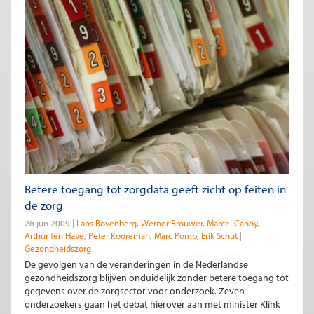
Betere toegang tot zorgdata geeft zicht op feiten in
de zorg
26 jun 2009
Lans Bovenberg
Werner Brouwer
Marcel Canoy
Arthur ten Have
Peter Kooreman
Marc Pomp
Erik Schut
Gezondheidszorg
De gevolgen van de veranderingen in de Nederlandse
gezondheidszorg blijven onduidelijk zonder betere toegang tot
gegevens over de zorgsector voor onderzoek. Zeven
onderzoekers gaan het debat hierover aan met minister Klink