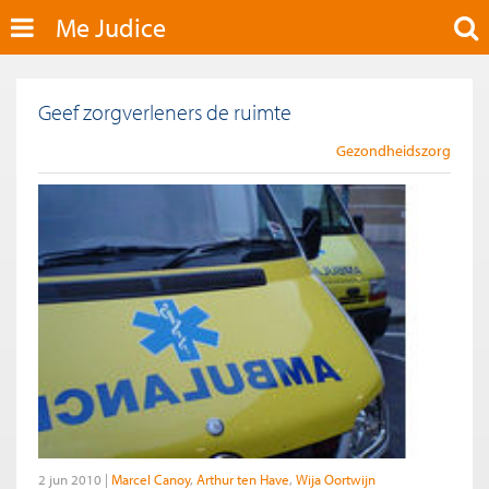
Me Judice
Geef zorgverleners de ruimte
Gezondheidszorg
2 jun 2010
Marcel Canoy
Arthur ten Have
Wija Oortwijn