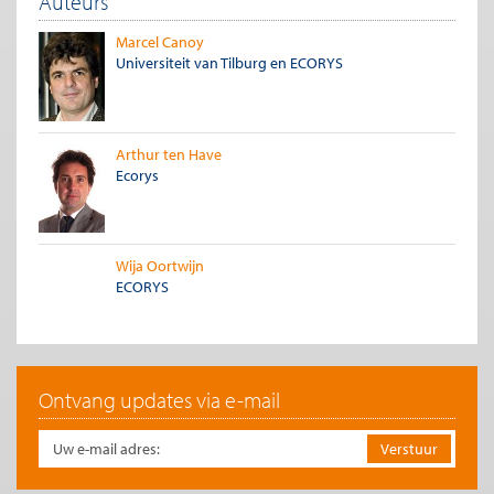
Auteurs
een rol. Meer dan nu zullen verzekeraars mensen moeten
stimuleren hun gedrag te veranderen. Passief, door consistente
Marcel Canoy
en strikte polisvoorwaarden, en actief door bijvoorbeeld
Universiteit van Tilburg en ECORYS
deelname aan beweegprogramma’s te vergoeden. Preventie
gebruiken als sturingsinstrument gebeurt in de
verzekeringswereld nog niet vaak.
Arthur ten Have
Versimpel toezicht
Ecorys
Tot slot kan de overheid ook bijdragen aan een verbetering van
de zorg door het toezicht te versimpelen. De veranderingen in
het nieuwe stelsel geven partijen meer vrijheid om initiatieven
te ontplooien. De politiek wil wel vrijheid voor ondernemers,
Wija Oortwijn
maar geeft blijk van onvoldoende vertrouwen in
ECORYS
zorgprofessionals. Ze tuigt een imposant bouwwerk van regels
en controle op en bij ieder incident wordt om meer regels en
controle gevraagd. Het huidige doorgeschoten toezichtmodel
zorgt voor irritatie bij patiënten, drijft administratieve lasten op,
leidt tot onnodige scholing en demotiveert personeel.
Ontvang updates via e-mail
Een overgang naar toezicht op basis van een beperkt aantal
regels en strenge steekproefsgewijze controle achteraf levert
winst op. Een voorbeeld is de invoering van standaard
indicatieprotocollen waarbij de zorgverlener digitaal een