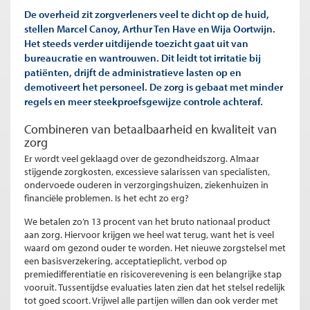
De overheid zit zorgverleners veel te dicht op de huid,
stellen Marcel Canoy, Arthur Ten Have en Wija Oortwijn.
Het steeds verder uitdijende toezicht gaat uit van
bureaucratie en wantrouwen. Dit leidt tot irritatie bij
patiënten, drijft de administratieve lasten op en
demotiveert het personeel. De zorg is gebaat met minder
regels en meer steekproefsgewijze controle achteraf.
Combineren van betaalbaarheid en kwaliteit van
zorg
Er wordt veel geklaagd over de gezondheidszorg. Almaar
stijgende zorgkosten, excessieve salarissen van specialisten,
ondervoede ouderen in verzorgingshuizen, ziekenhuizen in
financiële problemen. Is het echt zo erg?
We betalen zo’n 13 procent van het bruto nationaal product
aan zorg. Hiervoor krijgen we heel wat terug, want het is veel
waard om gezond ouder te worden. Het nieuwe zorgstelsel met
een basisverzekering, acceptatieplicht, verbod op
premiedifferentiatie en risicoverevening is een belangrijke stap
vooruit. Tussentijdse evaluaties laten zien dat het stelsel redelijk
tot goed scoort. Vrijwel alle partijen willen dan ook verder met