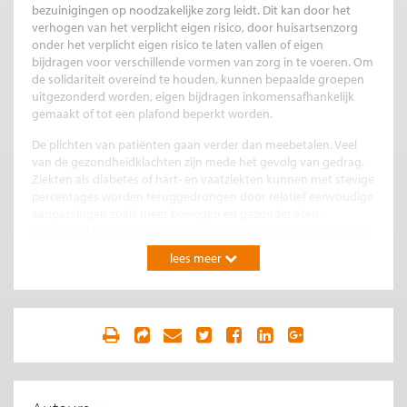
bezuinigingen op noodzakelijke zorg leidt. Dit kan door het
verhogen van het verplicht eigen risico, door huisartsenzorg
onder het verplicht eigen risico te laten vallen of eigen
bijdragen voor verschillende vormen van zorg in te voeren. Om
de solidariteit overeind te houden, kunnen bepaalde groepen
uitgezonderd worden, eigen bijdragen inkomensafhankelijk
gemaakt of tot een plafond beperkt worden.
De plichten van patiënten gaan verder dan meebetalen. Veel
van de gezondheidklachten zijn mede het gevolg van gedrag.
Ziekten als diabetes of hart- en vaatziekten kunnen met stevige
percentages worden teruggedrongen door relatief eenvoudige
aanpassingen zoals meer bewegen en gezonder eten.
Bovendien liggen er indirecte baten in het verschiet in de vorm
van lager ziekteverzuim, hogere productiviteit en een hoger
lees meer
geluksniveau. Hoewel de winst voor het oprapen lijkt, blijkt
deze toch lastig te realiseren, vooral bij kwetsbare groepen. Het
tamboereren op een gezonde levensstijl resoneert helaas niet
bij iedereen.
Er is dus meer nodig dan alleen patiënten op hun leefstijl
wijzen. De overheid moet sterker inzetten op preventie, in
samenwerking met het bedrijfsleven, gemeenten en
zorgverleners. In toenemende mate heeft ook de verzekeraar