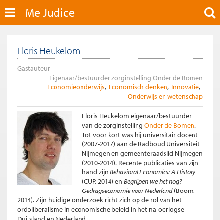
Me Judice
Floris Heukelom
Gastauteur
Eigenaar/bestuurder zorginstelling Onder de Bomen
Economieonderwijs
Economisch denken
Innovatie
Onderwijs en wetenschap
Floris Heukelom eigenaar/bestuurder
van de zorginstelling
Onder de Bomen
.
Tot voor kort was hij universitair docent
(2007-2017) aan de Radboud Universiteit
Nijmegen en gemeenteraadslid Nijmegen
(2010-2014). Recente publicaties van zijn
hand zijn
Behavioral Economics: A History
(CUP, 2014) en
Begrijpen we het nog?
Gedragseconomie voor Nederland
(Boom,
2014). Zijn huidige onderzoek richt zich op de rol van het
ordoliberalisme in economische beleid in het na-oorlogse
Duitsland en Nederland.