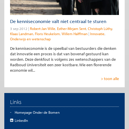
De kenniseconomie valt niet centraal te sturen
3 sep 2012
Robert-Jan Wille
Esther-Mirjam Sent
Christoph Lüthy
Klaas Landman
Floris Heukelom
Willem Halffman
Innovatie
Onderwijs en wetenschap
De kenniseconomie is de speelbal van bestuurders die denken
dat innovatie een proces is dat van bovenaf gestuurd kan
worden. Deze denkfout is volgens zes wetenschappers van de
Radboud Universiteit een zeer kostbare. Wie een florerende
economie wil...
> toon alle
Links
Homepage Onder de Bomen
LinkedIn