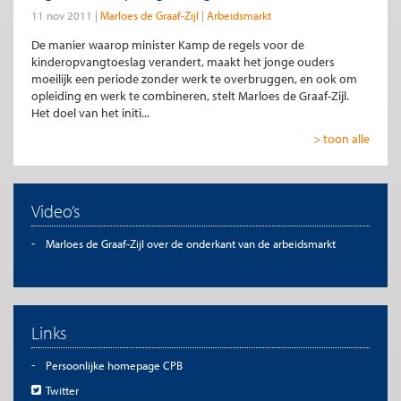
11 nov 2011
Marloes de Graaf-Zijl
Arbeidsmarkt
De manier waarop minister Kamp de regels voor de
kinderopvangtoeslag verandert, maakt het jonge ouders
moeilijk een periode zonder werk te overbruggen, en ook om
opleiding en werk te combineren, stelt Marloes de Graaf-Zijl.
Het doel van het initi...
> toon alle
Video’s
Marloes de Graaf-Zijl over de onderkant van de arbeidsmarkt
Links
Persoonlijke homepage CPB
Twitter