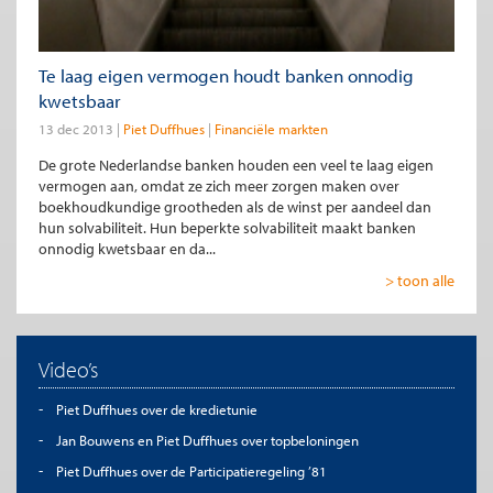
Te laag eigen vermogen houdt banken onnodig
kwetsbaar
13 dec 2013
Piet Duffhues
Financiële markten
De grote Nederlandse banken houden een veel te laag eigen
vermogen aan, omdat ze zich meer zorgen maken over
boekhoudkundige grootheden als de winst per aandeel dan
hun solvabiliteit. Hun beperkte solvabiliteit maakt banken
onnodig kwetsbaar en da...
> toon alle
Video’s
Piet Duffhues over de kredietunie
Jan Bouwens en Piet Duffhues over topbeloningen
Piet Duffhues over de Participatieregeling ’81