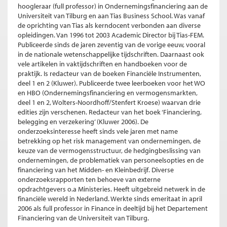
hoogleraar (full professor) in Ondernemingsfinanciering aan de
Universiteit van Tilburg en aan Tias Business School. Was vanaf
de oprichting van Tias als kerndocent verbonden aan diverse
opleidingen. Van 1996 tot 2003 Academic Director bij Tias-FEM.
Publiceerde sinds de jaren zeventig van de vorige eeuw, vooral
in de nationale wetenschappelijke tijdschriften. Daarnaast ook
vele artikelen in vaktijdschriften en handboeken voor de
praktijk. Is redacteur van de boeken Financiële Instrumenten,
deel 1 en 2 (Kluwer). Publiceerde twee leerboeken voor het WO
en HBO (Ondernemingsfinanciering en vermogensmarkten,
deel 1 en 2, Wolters-Noordhoff/Stenfert Kroese) waarvan drie
edities zijn verschenen. Redacteur van het boek ‘Financiering,
belegging en verzekering’ (Kluwer 2006). De
onderzoeksinteresse heeft sinds vele jaren met name
betrekking op het risk management van ondernemingen, de
keuze van de vermogensstructuur, de hedgingbeslissing van
ondernemingen, de problematiek van personeelsopties en de
financiering van het Midden- en Kleinbedrijf. Diverse
onderzoeksrapporten ten behoeve van externe
opdrachtgevers o.a Ministeries. Heeft uitgebreid netwerk in de
financiële wereld in Nederland. Werkte sinds emeritaat in april
2006 als full professor in Finance in deeltijd bij het Departement
Financiering van de Universiteit van Tilburg.