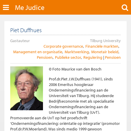
Me Judice
Piet Duffhues
Gastauteur
Tilburg University
Corporate governance
Financiële markten
Management en organisatie
Marktwerking
Monetair beleid
Pensioen
Publieke sector
Regulering
Pensioen
© Foto Maurice van den Bosch
Prof.dr.Piet J.W.Duffhues (1941), sinds
2006 Emeritus hoogleraar
Ondernemingsfinanciering aan de
Universiteit van Tilburg. Hij studeerde
Bedrijfseconomie met als specialisatie
Ondernemingsfinanciering aan de
Universiteit van Tilburg (UvT).
Promoveerde aan de UvT op het proefschrift
‘Ondernemingsfinanciering: oriëntatie op integratie’ (promotor
Prof.dr.P.W.Moerland). Was sinds medio 1999 gewoon