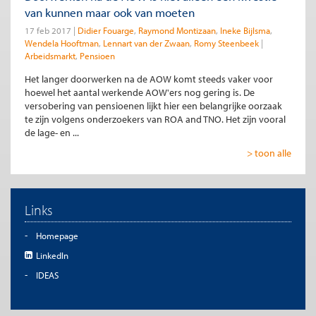
van kunnen maar ook van moeten
17 feb 2017
Didier Fouarge
Raymond Montizaan
Ineke Bijlsma
Wendela Hooftman
Lennart van der Zwaan
Romy Steenbeek
Arbeidsmarkt
Pensioen
Het langer doorwerken na de AOW komt steeds vaker voor
hoewel het aantal werkende AOW'ers nog gering is. De
versobering van pensioenen lijkt hier een belangrijke oorzaak
te zijn volgens onderzoekers van ROA and TNO. Het zijn vooral
de lage- en ...
> toon alle
Links
Homepage
LinkedIn
IDEAS