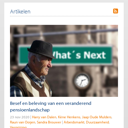
Artikelen
Besef en beleving van een veranderend
pensioenlandschap
23 nov 2020
Harry van Dalen
Kène Henkens
Jaap Oude Mulders
Raun van Ooijen
Sandra Brouwer
Arbeidsmarkt
Duurzaamheid
Vergrijzing