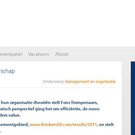
omenpanel
Vacatures
About
rschap
Onderwerp:
Management en organisatie
hun organisatie-theoriën stelt Fons Trompenaars,
risch perspectief ging het om efficiëntie, de mens
lders value.
agementgebied,
www.thinkers50.com/results/2011
, en stelt
.