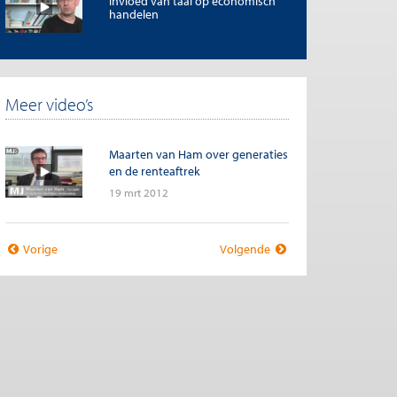
invloed van taal op economisch
handelen
Meer video’s
Maarten van Ham over generaties
en de renteaftrek
19 mrt 2012
Vorige
Volgende