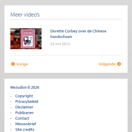
Meer video’s
Dorette Corbey over de Chinese
handschoen
23 mrt 2012
Vorige
Volgende
MeJudice © 2026
Copyright
Privacybeleid
Disclaimer
Publiceren
Contact
Nieuwsbrief
Site credits